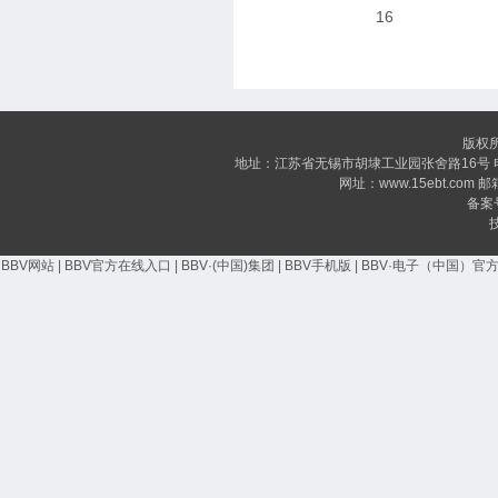
16
版权
地址：江苏省无锡市胡埭工业园张舍路16号 电话：+86 
网址：www.15ebt.com 邮箱：
备案
BBV网站
|
BBV官方在线入口
|
BBV·(中国)集团
|
BBV手机版
|
BBV·电子（中国）官