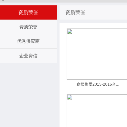
资质荣誉
资质荣誉
资质荣誉
优秀供应商
企业资信
森松集团2013-2015合...