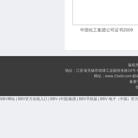
中国化工集团公司证书2009
版权
地址：江苏省无锡市胡埭工业园张舍路16号 电话：+86 
网址：www.15ebt.com 邮箱：
备案
BBV网站
|
BBV官方在线入口
|
BBV·(中国)集团
|
BBV手机版
|
BBV·电子（中国）官