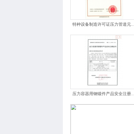
特种设备制造许可证压力管道元..
压力容器用钢锻件产品安全注册..