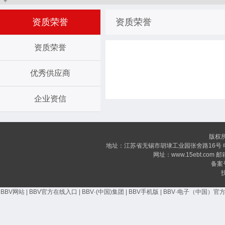
资质荣誉
资质荣誉
资质荣誉
优秀供应商
企业资信
版权
地址：江苏省无锡市胡埭工业园张舍路16号 电话：+86 
网址：www.15ebt.com 邮箱：
备案
BBV网站
|
BBV官方在线入口
|
BBV·(中国)集团
|
BBV手机版
|
BBV·电子（中国）官